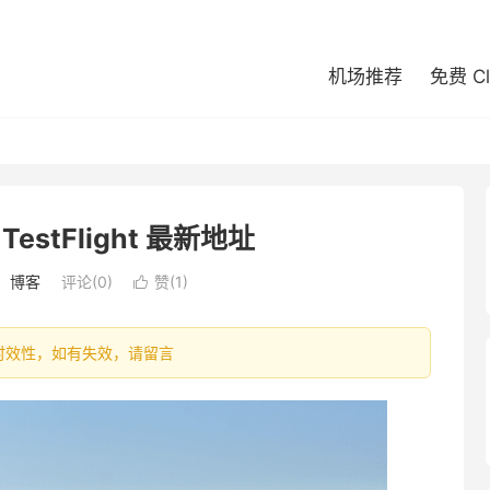
机场推荐
免费 C
S TestFlight 最新地址
：
博客
评论(0)
赞(
1
)

容具有时效性，如有失效，请留言