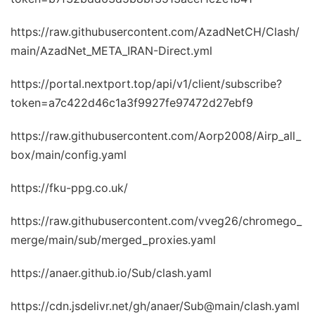
https://raw.githubusercontent.com/AzadNetCH/Clash/
main/AzadNet_META_IRAN-Direct.yml
https://portal.nextport.top/api/v1/client/subscribe?
token=a7c422d46c1a3f9927fe97472d27ebf9
https://raw.githubusercontent.com/Aorp2008/Airp_all_
box/main/config.yaml
https://fku-ppg.co.uk/
https://raw.githubusercontent.com/vveg26/chromego_
merge/main/sub/merged_proxies.yaml
https://anaer.github.io/Sub/clash.yaml
https://cdn.jsdelivr.net/gh/anaer/Sub@main/clash.yaml