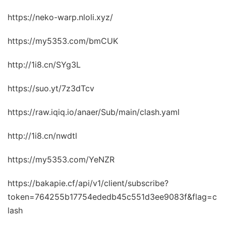
https://neko-warp.nloli.xyz/
https://my5353.com/bmCUK
http://1i8.cn/SYg3L
https://suo.yt/7z3dTcv
https://raw.iqiq.io/anaer/Sub/main/clash.yaml
http://1i8.cn/nwdtl
https://my5353.com/YeNZR
https://bakapie.cf/api/v1/client/subscribe?
token=764255b17754ededb45c551d3ee9083f&flag=c
lash