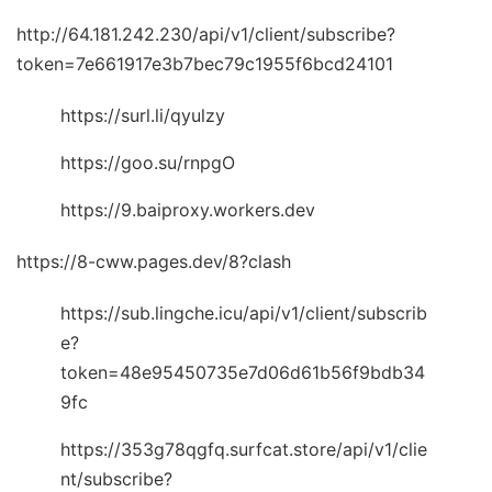
http://64.181.242.230/api/v1/client/subscribe?
token=7e661917e3b7bec79c1955f6bcd24101
https://surl.li/qyulzy
https://goo.su/rnpgO
https://9.baiproxy.workers.dev
https://8-cww.pages.dev/8?clash
https://sub.lingche.icu/api/v1/client/subscrib
e?
token=48e95450735e7d06d61b56f9bdb34
9fc
https://353g78qgfq.surfcat.store/api/v1/clie
nt/subscribe?