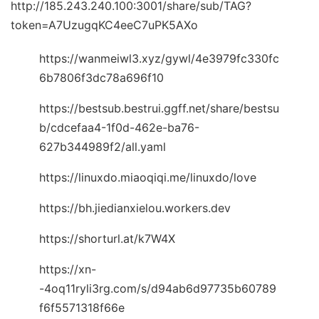
http://185.243.240.100:3001/share/sub/TAG?
token=A7UzugqKC4eeC7uPK5AXo
https://wanmeiwl3.xyz/gywl/4e3979fc330fc
6b7806f3dc78a696f10
https://bestsub.bestrui.ggff.net/share/bestsu
b/cdcefaa4-1f0d-462e-ba76-
627b344989f2/all.yaml
https://linuxdo.miaoqiqi.me/linuxdo/love
https://bh.jiedianxielou.workers.dev
https://shorturl.at/k7W4X
https://xn-
-4oq11ryli3rg.com/s/d94ab6d97735b60789
f6f5571318f66e