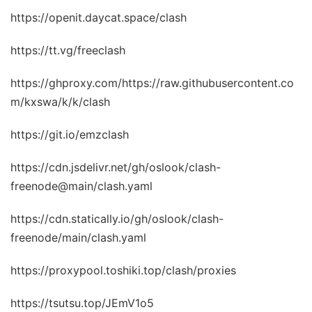
https://openit.daycat.space/clash
https://tt.vg/freeclash
https://ghproxy.com/https://raw.githubusercontent.co
m/kxswa/k/k/clash
https://git.io/emzclash
https://cdn.jsdelivr.net/gh/oslook/clash-
freenode@main/clash.yaml
https://cdn.statically.io/gh/oslook/clash-
freenode/main/clash.yaml
https://proxypool.toshiki.top/clash/proxies
https://tsutsu.top/JEmV1o5