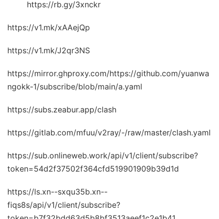
https://rb.gy/3xnckr
https://v1.mk/xAAejQp
https://v1.mk/J2qr3NS
https://mirror.ghproxy.com/https://github.com/yuanwa
ngokk-1/subscribe/blob/main/a.yaml
https://subs.zeabur.app/clash
https://gitlab.com/mfuu/v2ray/-/raw/master/clash.yaml
https://sub.onlineweb.work/api/v1/client/subscribe?
token=54d2f37502f364cfd519901909b39d1d
https://ls.xn--sxqu35b.xn--
fiqs8s/api/v1/client/subscribe?
token=b7f32bdd63d5b8bf3513aeef1c2e1b41