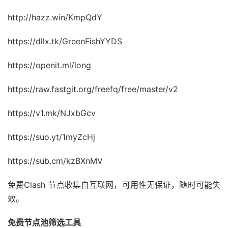
http://hazz.win/KmpQdY
https://dllx.tk/GreenFishYYDS
https://openit.ml/long
https://raw.fastgit.org/freefq/free/master/v2
https://v1.mk/NJxbGcv
https://suo.yt/1myZcHj
https://sub.cm/kzBXnMV
免费Clash 节点收集自互联网，可用性无保证，随时可能失
效。
免费节点池筛选工具