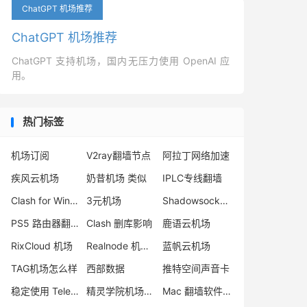
ChatGPT 机场推荐
ChatGPT 机场推荐
ChatGPT 支持机场，国内无压力使用 OpenAI 应
用。
热门标签
机场订阅
V2ray翻墙节点
阿拉丁网络加速
疾风云机场
奶昔机场 类似
IPLC专线翻墙
Clash for Windows 替代
3元机场
Shadowsocks 机场
PS5 路由器翻墙
Clash 删库影响
鹿语云机场
RixCloud 机场
Realnode 机场评测
蓝帆云机场
TAG机场怎么样
西部数据
推特空间声音卡
稳定使用 Telegram 方法
精灵学院机场评测
Mac 翻墙软件下载