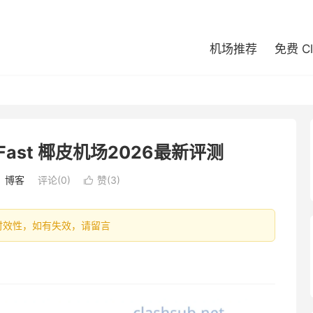
机场推荐
免费 C
ast 椰皮机场2026最新评测
：
博客
评论(0)
赞(
3
)

容具有时效性，如有失效，请留言