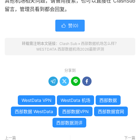
其他机场相关问题，请善用搜索，也可以直接在 ClashSub
留言，管理员看到都会回复。
赞(
0
)

转载需注明本文链接：
Clash Sub
»
西部数据机场怎么样？
WESTDATA 西部数据机场2026最新评测
分享到




WestData VPN
WestData 机场
西部数据
西部数据 WestData
西部数据VPN
西部数据官网
西部数据测评
上一篇
下一篇