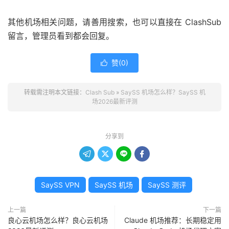
其他机场相关问题，请善用搜索，也可以直接在 ClashSub
留言，管理员看到都会回复。
赞(
0
)

转载需注明本文链接：
Clash Sub
»
SaySS 机场怎么样？SaySS 机
场2026最新评测
分享到




SaySS VPN
SaySS 机场
SaySS 测评
上一篇
下一篇
良心云机场怎么样？良心云机场
Claude 机场推荐：长期稳定用