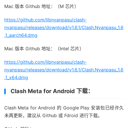
Mac 版本 Github 地址：（M 芯片）
https://github.com/libnyanpasu/clash-
nyanpasu/releases/download/v1.6.1/Clash.Nyanpasu_1.6
.1_aarch64.dmg
Mac 版本 Github 地址：（Intel 芯片）
https://github.com/libnyanpasu/clash-
nyanpasu/releases/download/v1.6.1/Clash.Nyanpasu_1.6
.1_x64.dmg
Clash Meta for Android 下载：
Clash Meta for Android 的 Google Play 安装包已经许久
未再更新，建议从 Github 或 Fdroid 进行下载。