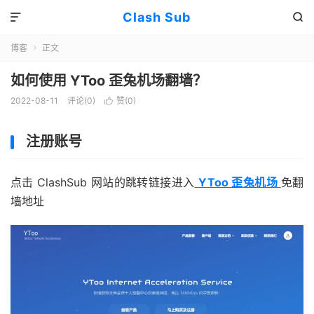
Clash Sub


博客
正文

如何使用 YToo 歪兔机场翻墙？
2022-08-11
评论(0)
赞(
0
)

注册账号
点击 ClashSub 网站的跳转链接进入
YToo 歪兔机场
免翻
墙地址