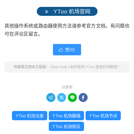
YToo 机场官网
其他操作系统或路由器使用方法请参考官方文档，有问题也
可在评论区留言。
赞(
0
)

转载需注明本文链接：
Clash Sub
»
如何使用 YToo 歪兔机场翻墙？
分享到




YToo 机场注册
YToo 机场翻墙
YToo 机场节点
YToo 机场购买