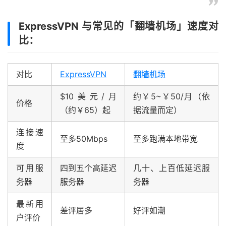
ExpressVPN 与常见的「翻墙机场」速度对
比：
对比
ExpressVPN
翻墙机场
$10美元/月
约￥5~￥50/月（依
价格
（约￥65）起
据流量而定）
连接速
至多50Mbps
至多跑满本地带宽
度
可用服
四到五个高延迟
几十、上百低延迟服
务器
服务器
务器
最新用
差评居多
好评如潮
户评价