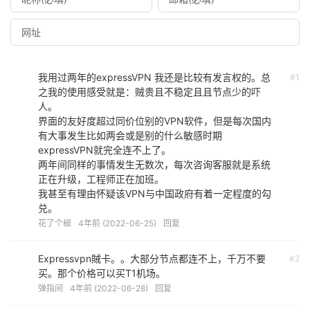
我用过两年的expressVPN 我还是比较有发言权的。总
#1
之我的使用感受就是：贼贵且不稳定且且节点少的吓
人。
界面的友好度超过同价位别的VPN软件，但是每次国内
有大事发生比如两会或是别的什么敏感时期
expressVPN就完全连不上了。
两年间同样的事情发生无数次，每次咨询客服就是系统
正在升级，工程师正在加班。
我甚至有理由怀疑该VPN与中国政府有着一定程度的勾
兑。
花了个椒
4年前 (2022-06-25)
回复
Expressvpn賊卡。。大部分节点都连不上，千万不要
#2
买。那个价格可以买T1机场。
弹指间
4年前 (2022-06-28)
回复