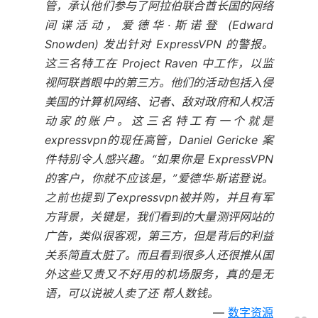
管，承认他们参与了阿拉伯联合酋长国的网络
间谍活动，爱德华·斯诺登 (Edward
Snowden) 发出针对 ExpressVPN 的警报。
这三名特工在 Project Raven 中工作，以监
视阿联酋眼中的第三方。他们的活动包括入侵
美国的计算机网络、记者、敌对政府和人权活
动家的账户。这三名特工有一个就是
expressvpn的现任高管，Daniel Gericke 案
件特别令人感兴趣。“如果你是 ExpressVPN
的客户，你就不应该是，”爱德华·斯诺登说。
之前也提到了expressvpn被并购，并且有军
方背景，关键是，我们看到的大量测评网站的
广告，类似很客观，第三方，但是背后的利益
关系简直太脏了。而且看到很多人还很推从国
外这些又贵又不好用的机场服务，真的是无
语，可以说被人卖了还 帮人数钱。
数字资源