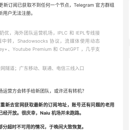
失效，更新订阅已获取不到任何一个节点，Telegram 官方群组
新用户无法注册。
为 奶优，海外团队运营机场，IPLC 和 IEPL专线接
中转，Shadowsocks 协议，流媒体使用动态
y+、Youtube Premium 和 ChatGPT ，几乎支
 专线、公网隧道；广东移动、联通、电信三线入口
场运营方会转手给新团队，或许还有转机？
恢复，需要重新去官网获取最新的订阅地址，账号还有问题的老用
经开放。很庆幸，Naiu 机场并未跑路。
次出现大部分超时不可用的情况，于晚间大致恢复。