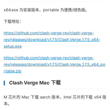
x64.exe 为安装版本，portable 为便携/绿色版。
下载地址：
https://github.com/clash-verge-rev/clash-verge-
rev/releases/download/v1.7.5/Clash.Verge_1.7.5_x64-
setup.exe
https://github.com/clash-verge-rev/clash-verge-
rev/releases/download/v1.7.5/Clash.Verge_1.7.5_x64_po
rtable.zip
Clash Verge Mac 下载
M 芯片的 Mac 下载 aarch 版本，Intel 芯片的下载 x64 版
本。