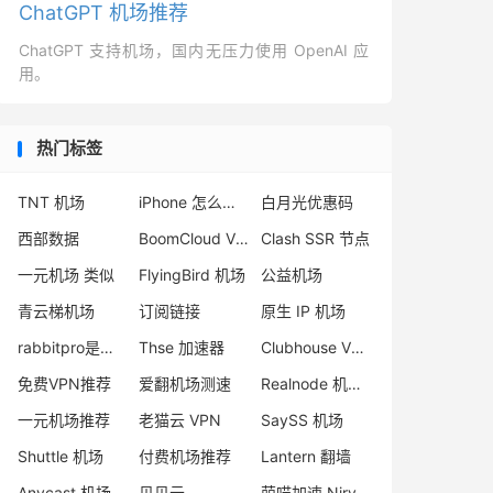
ChatGPT 机场推荐
ChatGPT 支持机场，国内无压力使用 OpenAI 应
用。
热门标签
TNT 机场
iPhone 怎么翻墙
白月光优惠码
西部数据
BoomCloud VPN
Clash SSR 节点
一元机场 类似
FlyingBird 机场
公益机场
青云梯机场
订阅链接
原生 IP 机场
rabbitpro是什么
Thse 加速器
Clubhouse VPN
免费VPN推荐
爱翻机场测速
Realnode 机场评测
一元机场推荐
老猫云 VPN
SaySS 机场
Shuttle 机场
付费机场推荐
Lantern 翻墙
Anycast 机场推荐
贝贝云
萌喵加速 Nirvana