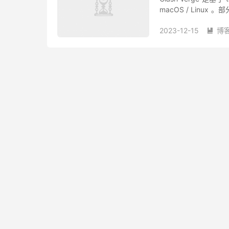
macOS / Linux 
Cla...
2023-12-15
博
