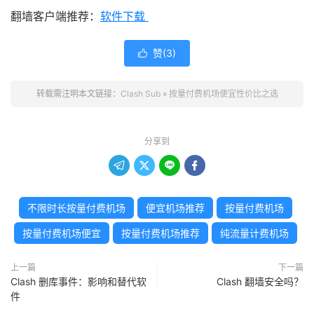
翻墙客户端推荐：
软件下载
赞(
3
)

转载需注明本文链接：
Clash Sub
»
按量付费机场便宜性价比之选
分享到




不限时长按量付费机场
便宜机场推荐
按量付费机场
按量付费机场便宜
按量付费机场推荐
纯流量计费机场
上一篇
下一篇
Clash 删库事件：影响和替代软
Clash 翻墙安全吗？
件