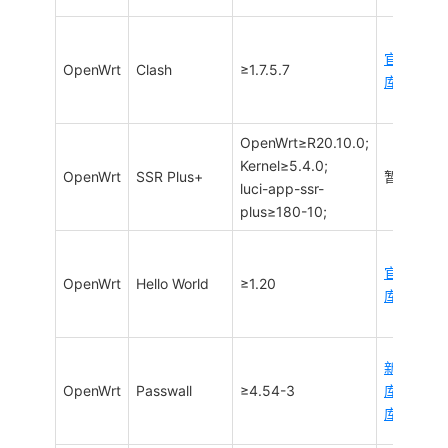
官方
OpenWrt
Clash
≥1.7.5.7
库
OpenWrt≥R20.10.0;
Kernel≥5.4.0;
OpenWrt
SSR Plus+
暂无
luci-app-ssr-
plus≥180-10;
官方
OpenWrt
Hello World
≥1.20
库
新
OpenWrt
Passwall
≥4.54-3
库
/
旧
库