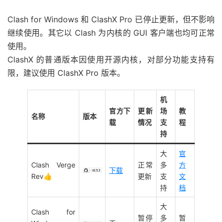
Clash for Windows 和 ClashX Pro 已停止更新，但不影响
继续使用。其它以 Clash 为内核的 GUI 客户端也均可正常
使用。
ClashX 的普通版本因使用开源内核，对部分功能支持有
限，建议使用 ClashX Pro 版本。
机
官方下
更新
场
教
名称
版本
载
情况
支
程
持
大
官
Clash Verge
正常
多
方
下载
Rev👍
更新
支
文
持
档
大
Clash for
暂停
多
暂