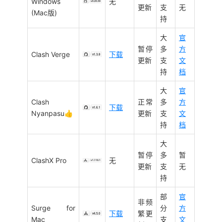
Windows
无
更新
支
无
(Mac版)
持
大
官
暂停
多
方
Clash Verge
下载
更新
支
文
持
档
大
官
Clash
正常
多
方
下载
Nyanpasu👍
更新
支
文
持
档
大
暂停
多
暂
ClashX Pro
无
更新
支
无
持
部
官
非频
Surge for
分
方
下载
繁更
Mac
支
文