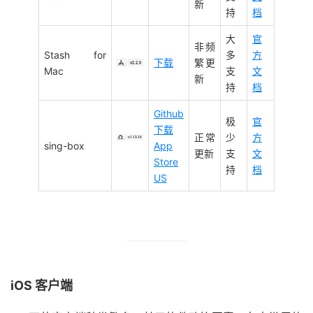
新
持
档
大
官
非频
Stash for
多
方
下载
繁更
Mac
支
文
新
持
档
Github
极
官
下载
正常
少
方
sing-box
App
更新
支
文
Store
持
档
US
iOS 客户端