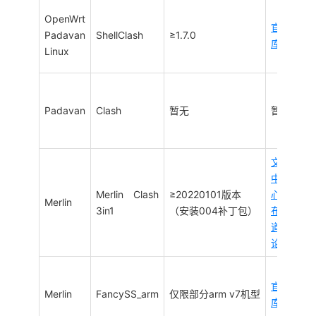
OpenWrt
官方
Padavan
ShellClash
≥1.7.0
库
Linux
Padavan
Clash
暂无
暂无
文档
中
Merlin Clash
≥20220101版本
心
/
发
Merlin
3in1
（安装004补丁包）
布频
道
/
讨
论组
官方
Merlin
FancySS_arm
仅限部分arm v7机型
库