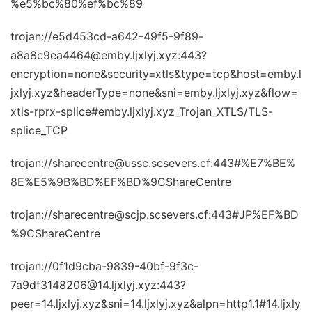
%e5%bc%80%ef%bc%89
trojan://e5d453cd-a642-49f5-9f89-
a8a8c9ea4464@emby.ljxlyj.xyz:443?
encryption=none&security=xtls&type=tcp&host=emby.l
jxlyj.xyz&headerType=none&sni=emby.ljxlyj.xyz&flow=
xtls-rprx-splice#emby.ljxlyj.xyz_Trojan_XTLS/TLS-
splice_TCP
trojan://sharecentre@ussc.scsevers.cf:443#%E7%BE%
8E%E5%9B%BD%EF%BD%9CShareCentre
trojan://sharecentre@scjp.scsevers.cf:443#JP%EF%BD
%9CShareCentre
trojan://0f1d9cba-9839-40bf-9f3c-
7a9df3148206@14.ljxlyj.xyz:443?
peer=14.ljxlyj.xyz&sni=14.ljxlyj.xyz&alpn=http1.1#14.ljxly