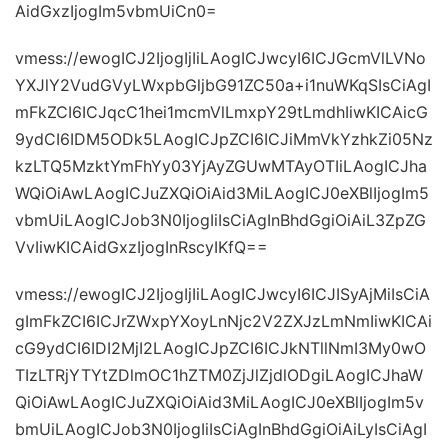
AidGxzIjogIm5vbmUiCn0=
vmess://ewogICJ2IjogIjIiLAogICJwcyI6ICJGcmVlLVNo
YXJlY2VudGVyLWxpbGljbG91ZC50a+i1nuWKqSIsCiAgI
mFkZCI6ICJqcC1hei1mcmVlLmxpY29tLmdhIiwKICAicG
9ydCI6IDM5ODk5LAogICJpZCI6ICJiMmVkYzhkZi05Nz
kzLTQ5MzktYmFhYy03YjAyZGUwMTAyOTIiLAogICJha
WQiOiAwLAogICJuZXQiOiAid3MiLAogICJ0eXBlIjogIm5
vbmUiLAogICJob3N0IjogIiIsCiAgInBhdGgiOiAiL3ZpZG
VvIiwKICAidGxzIjogInRscyIKfQ==
vmess://ewogICJ2IjogIjIiLAogICJwcyI6ICJISyAjMiIsCiA
gImFkZCI6ICJrZWxpYXoyLnNjc2V2ZXJzLmNmIiwKICAi
cG9ydCI6IDI2MjI2LAogICJpZCI6ICJkNTllNmI3My0wO
TIzLTRjYTYtZDlmOC1hZTM0ZjJlZjdlODgiLAogICJhaW
QiOiAwLAogICJuZXQiOiAid3MiLAogICJ0eXBlIjogIm5v
bmUiLAogICJob3N0IjogIiIsCiAgInBhdGgiOiAiLyIsCiAgI