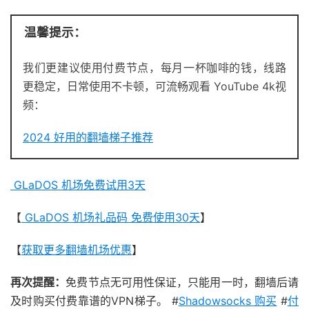
温馨提示：
我们更建议使用付费节点，每月一杯咖啡的钱，线路
更稳定，日常使用不卡顿，可流畅观看 YouTube 4k视
频：
2024 好用的翻墙梯子推荐
GLaDOS 机场免费试用3天
【
GLaDOS 机场礼品码 免费使用30天
】
【
获取更多翻墙机场优惠
】
再次提醒：
免费节点无可用性保证，只能用一时，翻墙后请
及时购买付费靠谱的VPN梯子。 #
Shadowsocks 购买
#
付