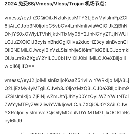
2024 免费SS/Vmess/Vless/Trojan 机场节点：
vmess://eyJhZGQiOiIxNzIuNjcuMTY3LjEwMyIsImFpZCI
6IjAiLCJob3N0IjoibC5vbGV4LmNmIiwiaWQiOiJkZjBhN
DNjYS0xOWIyLTVhNjktNTIxMy05Y2JhNGYyZTJjNWUi
LCJuZXQiOiJ3cyIsInBhdGgiOiIva2ducHZ3cyIsInBvcnQi
OiI0NDMiLCJwcyI6InVzLSIsInNjeSI6ImF1dG8iLCJzbmki
OiJsLm9sZXguY2YiLCJ0bHMiOiJ0bHMiLCJ0eXBlIjoiIi
widiI6IjIifQ==
vmess://eyJ2IjoiMiIsInBzIjoi6aaZ5rivIiwiYWRkIjoiMjA3Lj
Q2LjEzMy4yMTgiLCJwb3J0IjozMzQ3LCJ0eXBlIjoibm9
uZSIsImlkIjoiZjFlNjIwZmUtYjJhYy00YzQyLWZlYWItNTc1
ZWYyMTEyZWI2IiwiYWlkIjowLCJuZXQiOiJ0Y3AiLCJw
YXRoIjoiLyIsImhvc3QiOiIyMDcuNDYuMTMzLjIxOCIsInRs
cyI6IiJ9