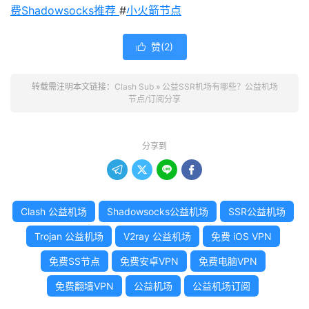
费Shadowsocks推荐
#
小火箭节点
赞(
2
)

转载需注明本文链接：
Clash Sub
»
公益SSR机场有哪些？公益机场
节点/订阅分享
分享到




Clash 公益机场
Shadowsocks公益机场
SSR公益机场
Trojan 公益机场
V2ray 公益机场
免费 iOS VPN
免费SS节点
免费安卓VPN
免费电脑VPN
免费翻墙VPN
公益机场
公益机场订阅