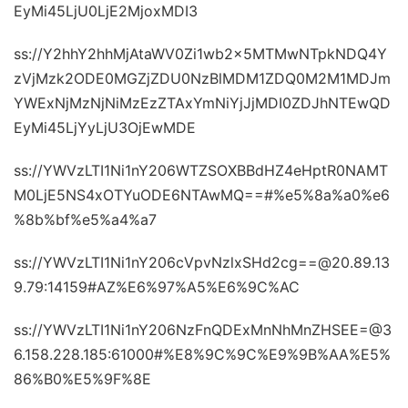
EyMi45LjU0LjE2MjoxMDI3
ss://Y2hhY2hhMjAtaWV0Zi1wb2x5MTMwNTpkNDQ4Y
zVjMzk2ODE0MGZjZDU0NzBlMDM1ZDQ0M2M1MDJm
YWExNjMzNjNiMzEzZTAxYmNiYjJjMDI0ZDJhNTEwQD
EyMi45LjYyLjU3OjEwMDE
ss://YWVzLTI1Ni1nY206WTZSOXBBdHZ4eHptR0NAMT
M0LjE5NS4xOTYuODE6NTAwMQ==#%e5%8a%a0%e6
%8b%bf%e5%a4%a7
ss://YWVzLTI1Ni1nY206cVpvNzlxSHd2cg==@20.89.13
9.79:14159#AZ%E6%97%A5%E6%9C%AC
ss://YWVzLTI1Ni1nY206NzFnQDExMnNhMnZHSEE=@3
6.158.228.185:61000#%E8%9C%9C%E9%9B%AA%E5%
86%B0%E5%9F%8E