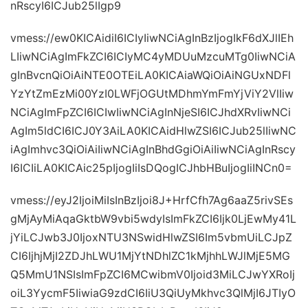
nRscyI6ICJub25lIgp9
vmess://ew0KICAidiI6ICIyIiwNCiAgInBzIjogIkF6dXJlIEh
LIiwNCiAgImFkZCI6ICIyMC4yMDUuMzcuMTg0IiwNCiA
gInBvcnQiOiAiNTE0OTEiLA0KICAiaWQiOiAiNGUxNDFl
YzYtZmEzMi00YzI0LWFjOGUtMDhmYmFmYjViY2VlIiw
NCiAgImFpZCI6ICIwIiwNCiAgInNjeSI6ICJhdXRvIiwNCi
AgIm5ldCI6ICJ0Y3AiLA0KICAidHlwZSI6ICJub25lIiwNC
iAgImhvc3QiOiAiIiwNCiAgInBhdGgiOiAiIiwNCiAgInRscy
I6ICIiLA0KICAic25pIjogIiIsDQogICJhbHBuIjogIiINCn0=
vmess://eyJ2IjoiMiIsInBzIjoi8J+HrfCfh7Ag6aaZ5rivSEs
gMjAyMiAqaGktbW9vbi5wdyIsImFkZCI6Ijk0LjEwMy41L
jYiLCJwb3J0IjoxNTU3NSwidHlwZSI6Im5vbmUiLCJpZ
CI6IjhjMjI2ZDJhLWU1MjYtNDhlZC1kMjhhLWJlMjE5MG
Q5MmU1NSIsImFpZCI6MCwibmV0Ijoid3MiLCJwYXRoIj
oiL3YycmF5IiwiaG9zdCI6IiU3QiUyMkhvc3QlMjI6JTIyO