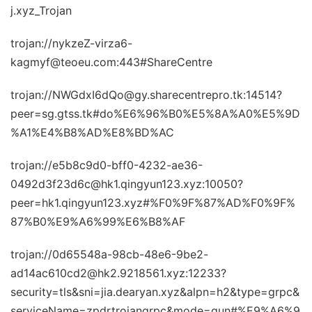
j.xyz_Trojan
trojan://nykzeZ-virza6-
kagmyf@teoeu.com:443#ShareCentre
trojan://NWGdxI6dQo@gy.sharecentrepro.tk:14514?
peer=sg.gtss.tk#do%E6%96%B0%E5%8A%A0%E5%9D
%A1%E4%B8%AD%E8%BD%AC
trojan://e5b8c9d0-bff0-4232-ae36-
0492d3f23d6c@hk1.qingyun123.xyz:10050?
peer=hk1.qingyun123.xyz#%F0%9F%87%AD%F0%9F%
87%B0%E9%A6%99%E6%B8%AF
trojan://0d65548a-98cb-48e6-9be2-
ad14ac610cd2@hk2.9218561.xyz:12233?
security=tls&sni=jia.dearyan.xyz&alpn=h2&type=grpc&
serviceName=zpdrtrojangrpc&mode=gun#%E9%A6%9