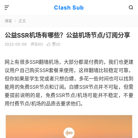
Clash Sub


博客
正文

公益SSR机场有哪些？公益机场节点/订阅分享
2022-05-09
评论(0)
赞(
2
)

网上有很多SSR翻墙机场，大部分都是付费的，我们也更建
议用户自己购买SSR套餐来使用，这样翻墙比较稳定可靠，
但你如果是学生党或者只想白嫖，多花一些时间也可以找到
能用的免费SSR节点和订阅。白嫖SSR节点并不可耻，但需
要提前说明的是，免费SSR节点/机场可能并不稳定，不要
用付费节点/机场的品质去要求他们。