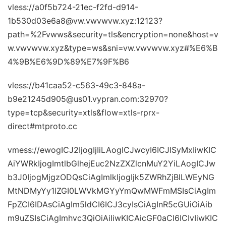
vless://a0f5b724-21ec-f2fd-d914-
1b530d03e6a8@vw.vwvwvw.xyz:12123?
path=%2Fvwws&security=tls&encryption=none&host=v
w.vwvwvw.xyz&type=ws&sni=vw.vwvwvw.xyz#%E6%B
4%9B%E6%9D%89%E7%9F%B6
vless://b41caa52-c563-49c3-848a-
b9e21245d905@us01.vypran.com:32970?
type=tcp&security=xtls&flow=xtls-rprx-
direct#mtproto.cc
vmess://ewogICJ2IjogIjIiLAogICJwcyI6ICJISyMxIiwKIC
AiYWRkIjogImtlbGlhejEuc2NzZXZlcnMuY2YiLAogICJw
b3J0IjogMjgzODQsCiAgImlkIjogIjk5ZWRhZjBlLWEyNG
MtNDMyYy1lZGI0LWVkMGYyYmQwMWFmMSIsCiAgIm
FpZCI6IDAsCiAgIm5ldCI6ICJ3cyIsCiAgInR5cGUiOiAib
m9uZSIsCiAgImhvc3QiOiAiIiwKICAicGF0aCI6ICIvIiwKIC