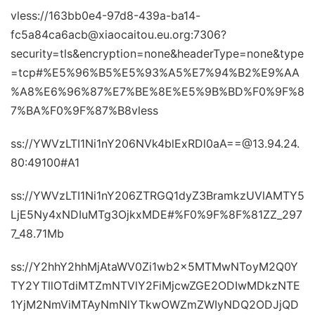
vless://163bb0e4-97d8-439a-ba14-
fc5a84ca6acb@xiaocaitou.eu.org:7306?
security=tls&encryption=none&headerType=none&type
=tcp#%E5%96%B5%E5%93%A5%E7%94%B2%E9%AA
%A8%E6%96%87%E7%BE%8E%E5%9B%BD%F0%9F%8
7%BA%F0%9F%87%B8vless
ss://YWVzLTI1Ni1nY206NVk4blExRDl0aA==@13.94.24.
80:49100#A1
ss://YWVzLTI1Ni1nY206ZTRGQ1dyZ3BramkzUVlAMTY5
LjE5Ny4xNDIuMTg3OjkxMDE#%F0%9F%8F%81ZZ_297
7_48.71Mb
ss://Y2hhY2hhMjAtaWV0Zi1wb2x5MTMwNToyM2Q0Y
TY2YTllOTdiMTZmNTVlY2FiMjcwZGE2ODIwMDkzNTE
1YjM2NmViMTAyNmNlYTkwOWZmZWIyNDQ2ODJjQD