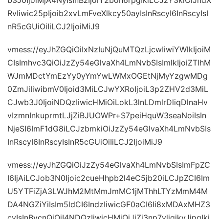
RvIiwic25pIjoib2xvLmFveXlkcy50ayIsInRscyI6InRscyIsI
nR5cGUiOiIiLCJ2IjoiMiJ9
vmess://eyJhZGQiOiIxNzIuNjQuMTQzLjcwIiwiYWlkIjoiM
CIsImhvc3QiOiJzZy54eGlvaXh4LmNvbSIsImlkIjoiZTlhM
WJmMDctYmEzYy0yYmYwLWMxOGEtNjMyYzgwMDg
0ZmJiIiwibmV0Ijoid3MiLCJwYXRoIjoiL3p2ZHV2d3MiL
CJwb3J0IjoiNDQzIiwicHMiOiLokL3lnLDmlrDliqDlnaHv
vIzmnInkuprmtLJjZiBJUOWPr+S7peiHquW3seaNoiIsIn
NjeSI6ImF1dG8iLCJzbmkiOiJzZy54eGlvaXh4LmNvbSIs
InRscyI6InRscyIsInR5cGUiOiIiLCJ2IjoiMiJ9
vmess://eyJhZGQiOiJzZy54eGlvaXh4LmNvbSIsImFpZC
I6IjAiLCJob3N0Ijoic2cueHhpb2l4eC5jb20iLCJpZCI6Im
U5YTFiZjA3LWJhM2MtMmJmMC1jMThhLTYzMmM4M
DA4NGZiYiIsIm5ldCI6IndzIiwicGF0aCI6Ii8xMDAxMHZ3
cyIsInBvcnQiOiI4NDQzIiwicHMiOiJjZi3np7vliqjkvJjpgIki