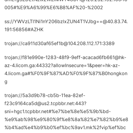
005#%E9%A6%99%E6%B8%AF%20-%2002
ss://YWVzLTI1Ni1nY206bzlxZUN4T1VJbg==@40.83.74.
191:56856#AZHK
trojan://ca911d30af65ef1b@104.208.112.171:3389
trojan://f81e990e-1283-48f9-9eff-acacad6fb661@hk-
az-4.licom.ga:44332?allowInsecure=1&peer=hk-az-
4.licom.ga#%F0%9F%87%AD%F0%9F%87%B0hongkon
g
trojan://5a3d9b78-cb5b-11ea-82ef-
f23c9164ca5d@us2.tcpbbr.net:443?
sni=hgc1.tcpbbr.net#%e7%be%8e%e5%9b%bd-
%e9%ab%98%e9%80%9f%e8%8a%82%e7%82%b9%e8
%b4%ad%e4%b9%b0%ef%bc%9av1.mk%2fvip%ef%bc