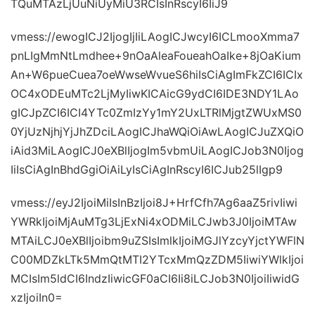
TQuMTAzLjUuNiUyMiU3RCIsInRscyI6IiJ9
vmess://ewogICJ2IjogIjIiLAogICJwcyI6ICLmooXmma7
pnLIgMmNtLmdhee+9nOaAleaFoueahOaIke+8jOaKium
An+W6pueCuea7oeWwseWvueS6hiIsCiAgImFkZCI6ICIx
OC4xODEuMTc2LjMyIiwKICAicG9ydCI6IDE3NDY1LAo
gICJpZCI6ICI4YTc0ZmIzYy1mY2UxLTRlMjgtZWUxMS0
0YjUzNjhjYjJhZDciLAogICJhaWQiOiAwLAogICJuZXQiO
iAid3MiLAogICJ0eXBlIjogIm5vbmUiLAogICJob3N0Ijog
IiIsCiAgInBhdGgiOiAiLyIsCiAgInRscyI6ICJub25lIgp9
vmess://eyJ2IjoiMiIsInBzIjoi8J+HrfCfh7Ag6aaZ5rivIiwi
YWRkIjoiMjAuMTg3LjExNi4xODMiLCJwb3J0IjoiMTAw
MTAiLCJ0eXBlIjoibm9uZSIsImlkIjoiMGJlYzcyYjctYWFlN
C00MDZkLTk5MmQtMTI2YTcxMmQzZDM5IiwiYWlkIjoi
MCIsIm5ldCI6IndzIiwicGF0aCI6Ii8iLCJob3N0IjoiIiwidG
xzIjoiIn0=