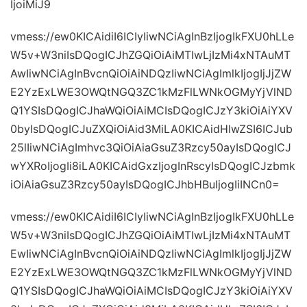
IjoiMiJ9
vmess://ew0KICAidiI6ICIyIiwNCiAgInBzIjogIkFXU0hLLe
W5v+W3niIsDQogICJhZGQiOiAiMTIwLjIzMi4xNTAuMT
AwIiwNCiAgInBvcnQiOiAiNDQzIiwNCiAgImlkIjogIjJjZW
E2YzExLWE3OWQtNGQ3ZC1kMzFlLWNkOGMyYjVlND
Q1YSIsDQogICJhaWQiOiAiMCIsDQogICJzY3kiOiAiYXV
0byIsDQogICJuZXQiOiAid3MiLA0KICAidHlwZSI6ICJub
25lIiwNCiAgImhvc3QiOiAiaGsuZ3Rzcy50ayIsDQogICJ
wYXRoIjogIi8iLA0KICAidGxzIjogInRscyIsDQogICJzbmk
iOiAiaGsuZ3Rzcy50ayIsDQogICJhbHBuIjogIiINCn0=
vmess://ew0KICAidiI6ICIyIiwNCiAgInBzIjogIkFXU0hLLe
W5v+W3niIsDQogICJhZGQiOiAiMTIwLjIzMi4xNTAuMT
EwIiwNCiAgInBvcnQiOiAiNDQzIiwNCiAgImlkIjogIjJjZW
E2YzExLWE3OWQtNGQ3ZC1kMzFlLWNkOGMyYjVlND
Q1YSIsDQogICJhaWQiOiAiMCIsDQogICJzY3kiOiAiYXV