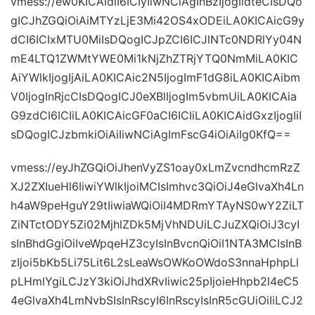
vmess://ew0KICAidiI6ICIyIiwNCiAgInBzIjogIldteCIsDQo
gICJhZGQiOiAiMTYzLjE3Mi42OS4xODEiLA0KICAicG9y
dCI6ICIxMTU0MiIsDQogICJpZCI6ICJlNTc0NDRlYy04N
mE4LTQ1ZWMtYWE0Mi1kNjZhZTRjYTQ0NmMiLA0KIC
AiYWlkIjogIjAiLA0KICAic2N5IjogImF1dG8iLA0KICAibm
V0IjogInRjcCIsDQogICJ0eXBlIjogIm5vbmUiLA0KICAia
G9zdCI6ICIiLA0KICAicGF0aCI6ICIiLA0KICAidGxzIjogIiI
sDQogICJzbmkiOiAiIiwNCiAgImFscG4iOiAiIg0KfQ==
vmess://eyJhZGQiOiJhenVyZS1oay0xLmZvcndhcmRzZ
XJ2ZXIueHl6IiwiYWlkIjoiMCIsImhvc3QiOiJ4eGlvaXh4Ln
h4aW9peHguY29tIiwiaWQiOiI4MDRmYTAyNS0wY2ZiLT
ZiNTctODY5Zi02MjhlZDk5MjVhNDUiLCJuZXQiOiJ3cyI
sInBhdGgiOiIveWpqeHZ3cyIsInBvcnQiOiI1NTA3MCIsInB
zIjoi5bKb5Li75Lit6L2sLeaWsOWKoOWdoS3nnaHphpLl
pLHmlYgiLCJzY3kiOiJhdXRvIiwic25pIjoieHhpb2l4eC5
4eGlvaXh4LmNvbSIsInRscyI6InRscyIsInR5cGUiOiIiLCJ2