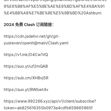
9%E6%B8%AF%E5%BE%AE%E8%BD%AF%E4%BA%91
%E4%B8%A8%E7%BE%8E%E5%9B%BD%20Ashburn
2024 免费 Clash 订阅链接：
https://cdn.jsdelivr.net/gh/git-
yusteven/openit@main/Clash.yaml
https://v1.mk/D4Cw1VQ
https://suo.yt/uf2mQAB
https://sub.cm/XHBvj5R
https://suo.yt/BWbwt4v
https://www.992266.xyz/api/v1/client/subscribe?
token=ab825616355b0973e4cdfb659665965f