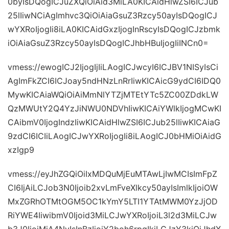
0byIsDQogICJuZXQiOiAid3MiLA0KICAidHlwZSI6ICJub
25lIiwNCiAgImhvc3QiOiAiaGsuZ3Rzcy50ayIsDQogICJ
wYXRoIjogIi8iLA0KICAidGxzIjogInRscyIsDQogICJzbmk
iOiAiaGsuZ3Rzcy50ayIsDQogICJhbHBuIjogIiINCn0=
vmess://ewogICJ2IjogIjIiLAogICJwcyI6ICJBV1NISyIsCi
AgImFkZCI6ICJoay5ndHNzLnRrIiwKICAicG9ydCI6IDQ0
MywKICAiaWQiOiAiMmNlYTZjMTEtYTc5ZC00ZDdkLW
QzMWUtY2Q4YzJiNWU0NDVhIiwKICAiYWlkIjogMCwKI
CAibmV0IjogIndzIiwKICAidHlwZSI6ICJub25lIiwKICAiaG
9zdCI6ICIiLAogICJwYXRoIjogIi8iLAogICJ0bHMiOiAidG
xzIgp9
vmess://eyJhZGQiOiIxMDQuMjEuMTAwLjIwMCIsImFpZ
CI6IjAiLCJob3N0Ijoib2xvLmFveXlkcy50ayIsImlkIjoiOW
MxZGRhOTMtOGM5OC1kYmY5LTI1YTAtMWM0YzJjOD
RiYWE4IiwibmV0Ijoid3MiLCJwYXRoIjoiL3l2d3MiLCJw
b3J0IjoiMjA4NyIsInBzIjoiY2boh6rpgIkiLCJzY3kiOiJhdX