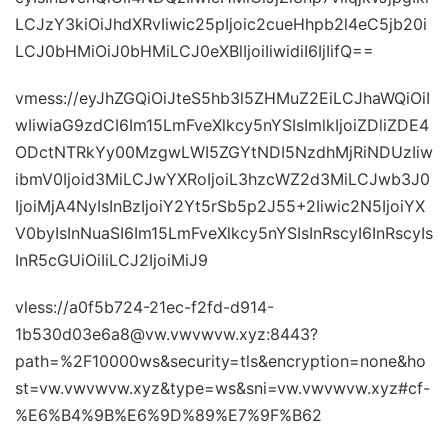
LCJzY3kiOiJhdXRvIiwic25pIjoic2cueHhpb2l4eC5jb20i
LCJ0bHMiOiJ0bHMiLCJ0eXBlIjoiIiwidiI6IjIifQ==
vmess://eyJhZGQiOiJteS5hb3l5ZHMuZ2EiLCJhaWQiOiI
wIiwiaG9zdCI6Im15LmFveXlkcy5nYSIsImlkIjoiZDliZDE4
ODctNTRkYy00MzgwLWI5ZGYtNDI5NzdhMjRiNDUzIiw
ibmV0Ijoid3MiLCJwYXRoIjoiL3hzcWZ2d3MiLCJwb3J0
IjoiMjA4NyIsInBzIjoiY2Yt5rSb5p2J55+2Iiwic2N5IjoiYX
V0byIsInNuaSI6Im15LmFveXlkcy5nYSIsInRscyI6InRscyIs
InR5cGUiOiIiLCJ2IjoiMiJ9
vless://a0f5b724-21ec-f2fd-d914-
1b530d03e6a8@vw.vwvwvw.xyz:8443?
path=%2F10000ws&security=tls&encryption=none&ho
st=vw.vwvwvw.xyz&type=ws&sni=vw.vwvwvw.xyz#cf-
%E6%B4%9B%E6%9D%89%E7%9F%B62