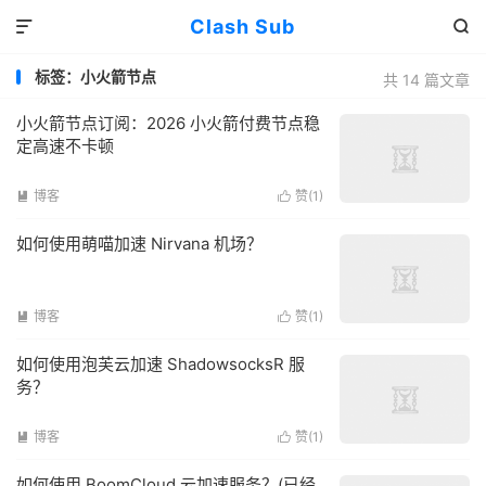
Clash Sub


标签：小火箭节点
共 14 篇文章
小火箭节点订阅：2026 小火箭付费节点稳
定高速不卡顿
博客
赞(
1
)


如何使用萌喵加速 Nirvana 机场？
博客
赞(
1
)


如何使用泡芙云加速 ShadowsocksR 服
务？
博客
赞(
1
)


如何使用 BoomCloud 云加速服务？(已经