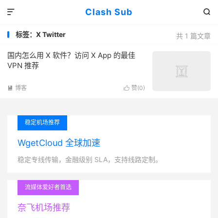
Clash Sub


标签：X Twitter
共 1 篇文章
国内怎么用 X 软件？访问 X App 的最佳
VPN 推荐
博客
赞(
0
)


稳定机场推荐
WgetCloud 全球加速
稳定专线传输，金融级别 SLA，支持线路定制。
流媒体爱好者首选
奈飞机场推荐