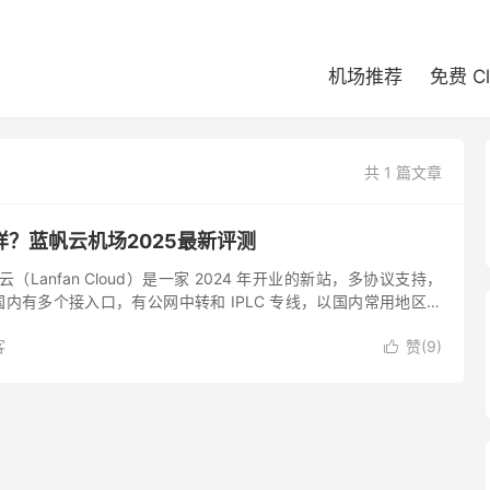
机场推荐
免费 C
共 1 篇文章
？蓝帆云机场2025最新评测
（Lanfan Cloud）是一家 2024 年开业的新站，多协议支持，
场，国内有多个接入口，有公网中转和 IPLC 专线，以国内常用地区节
年付可用 9 折优惠码。蓝帆云机场...
客
赞(
9
)
