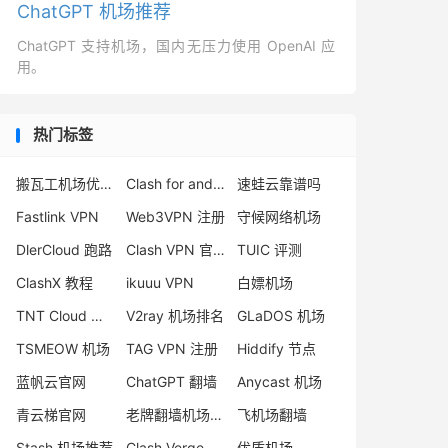
ChatGPT 机场推荐
ChatGPT 支持机场，国内无压力使用 OpenAI 应
用。
热门标签
搬瓦工机场优惠码
Clash for android 教程
速蛙云靠谱吗
Fastlink VPN
Web3VPN 注册
守候网络机场
DlerCloud 跑路
Clash VPN 官网
TUIC 评测
ClashX 教程
ikuuu VPN
白嫖机场
TNT Cloud 怎么样
V2ray 机场排名
GLaDOS 机场
TSMEOW 机场
TAG VPN 注册
Hiddify 节点
蓝帆云官网
ChatGPT 翻墙
Anycast 机场
青云梯官网
老牌翻墙机场推荐
飞机场翻墙
Stash 机场推荐
Clash Verge Rev 节点
优质机场