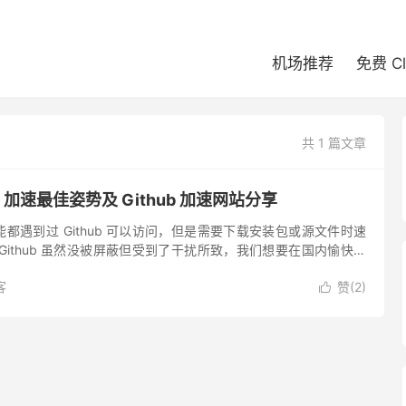
机场推荐
免费 C
共 1 篇文章
b 加速最佳姿势及 Github 加速网站分享
都遇到过 Github 可以访问，但是需要下载安装包或源文件时速
Github 虽然没被屏蔽但受到了干扰所致，我们想要在国内愉快地
方案有用到机场节点进行加速，或者是用Github...
客
赞(
2
)
