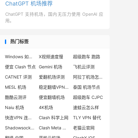
ChatGPT 机场推荐
ChatGPT 支持机场，国内无压力使用 OpenAI 应
用。
热门标签
Windows 如何使用 Clash
X视频速度慢
超级跑车 跑路
便宜 Clash 节点
Gemini 机场
飞机云评测
CATNET 评测
爱翻机场评测
阿拉丁机场怎么样
MESL 机场
稳定翻墙VPN推荐
泰国 机场节点
酷酷云测评
便宜翻墙机场
超级跑车 CJPC
Naiu 机场
4K机场
速蛙云怎么样
快连VPN 连不上
Clash 科学上网
TLY VPN 替代
Shadowsocks 节点
Clash Meta 和 Clash 区别
老猫云官网
翻墙 中国
蓝帆云机场
ClashX iOS