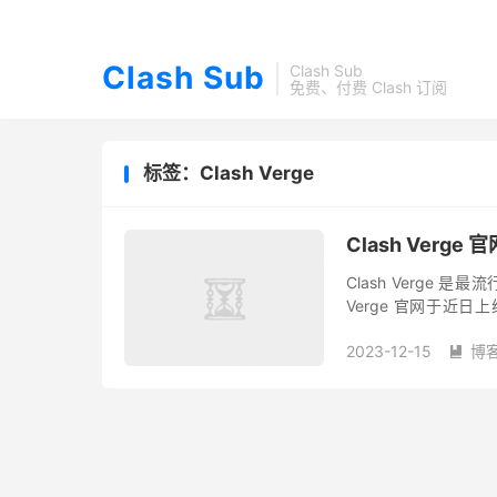
Clash Sub
Clash Sub
免费、付费 Clash 订阅
标签：Clash Verge
Clash Verg
Clash Verge 是
Verge 官网于近日
网： https://clash-...
2023-12-15
博
