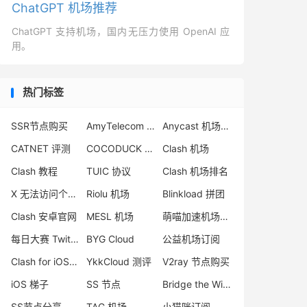
ChatGPT 机场推荐
ChatGPT 支持机场，国内无压力使用 OpenAI 应
用。
热门标签
SSR节点购买
AmyTelecom 机场
Anycast 机场推荐
CATNET 评测
COCODUCK 小黄鸭
Clash 机场
Clash 教程
TUIC 协议
Clash 机场排名
X 无法访问个人主页
Riolu 机场
Blinkload 拼团
Clash 安卓官网
MESL 机场
萌喵加速机场跑路
每日大赛 Twitter
BYG Cloud
公益机场订阅
Clash for iOS 下载
YkkCloud 测评
V2ray 节点购买
iOS 梯子
SS 节点
Bridge the Wise
SS节点分享
TAG 机场
小猫咪订阅