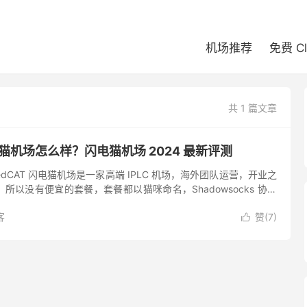
机场推荐
免费 C
共 1 篇文章
闪电猫机场怎么样？闪电猫机场 2024 最新评测
edCAT 闪电猫机场是一家高端 IPLC 机场，海外团队运营，开业之
所以没有便宜的套餐，套餐都以猫咪命名，Shadowsocks 协议
户端数量，支持 Netflix、Dis...
客
赞(
7
)
