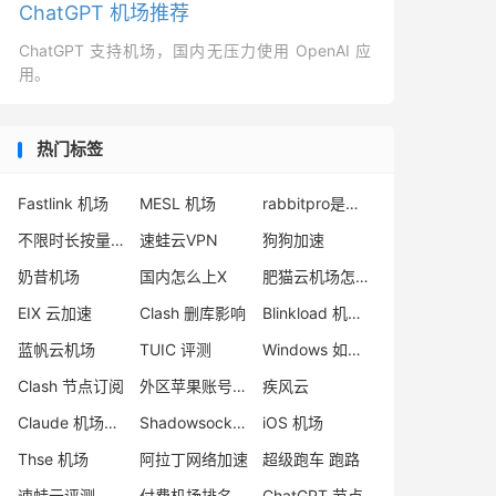
ChatGPT 机场推荐
ChatGPT 支持机场，国内无压力使用 OpenAI 应
用。
热门标签
Fastlink 机场
MESL 机场
rabbitpro是什么
不限时长按量付费机场
速蛙云VPN
狗狗加速
奶昔机场
国内怎么上X
肥猫云机场怎么样
EIX 云加速
Clash 删库影响
Blinkload 机场跑路
蓝帆云机场
TUIC 评测
Windows 如何使用 Clash
Clash 节点订阅
外区苹果账号注册
疾风云
Claude 机场推荐
Shadowsocks 节点购买
iOS 机场
Thse 机场
阿拉丁网络加速
超级跑车 跑路
速蛙云评测
付费机场排名
ChatGPT 节点