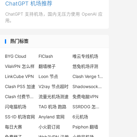
ChatGPT 机场推荐
ChatGPT 支持机场，国内无压力使用 OpenAI 应
用。
热门标签
BYG Cloud
FlClash
唯云专线机场
VilaVPN 怎么样
翻墙梯子
悠兔机场评测
LinkCube VPN
Loon 节点
Clash Verge 1.4.5
Clash PS5 加速
V2ray 节点超时
Shadowsocks 服务器
Clash 付费节点购买
流量光机场测速
免费电脑VPN
闪电猫机场
TAG 机场 跑路
SSRDOG 怎么样
SS-ID 机场官网
Anyland 官网
6元机场
每日大赛
小火箭订阅
Psiphon 翻墙
免费梯子
Web3VPN 注册
小旋风机场