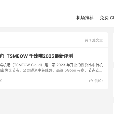
机场推荐
免费 C
共 1 篇文章
？TSMEOW 千速喵2025最新评测
机场（TSMEOW Cloud）是一家 2023 年开业的性价比中转机
ks 加密协议节点，公网隧道中转线路，高达 5Gbps 带宽，节点支持
等流媒体及 ChatG...
客
赞(
0
)
