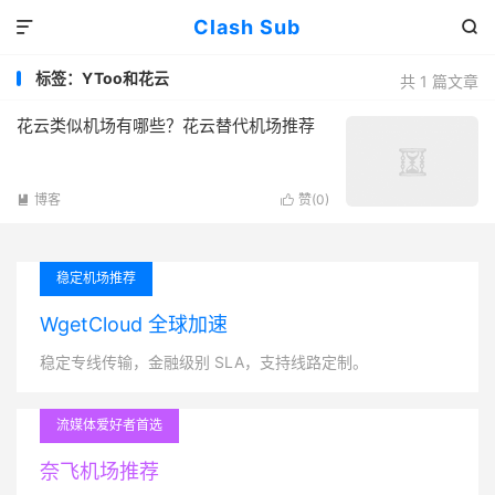
Clash Sub


标签：YToo和花云
共 1 篇文章
花云类似机场有哪些？花云替代机场推荐
博客
赞(
0
)


稳定机场推荐
WgetCloud 全球加速
稳定专线传输，金融级别 SLA，支持线路定制。
流媒体爱好者首选
奈飞机场推荐