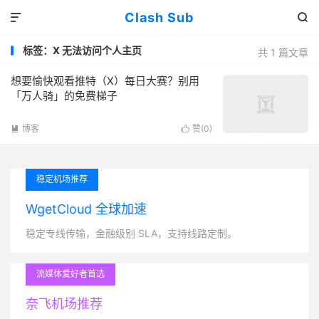
Clash Sub


标签：X 无法访问个人主页
共 1 篇文章
想要愉快观看推特（X）每日大赛？别用
「万人骑」的免费梯子
博客
赞(
0
)


稳定机场推荐
WgetCloud 全球加速
稳定专线传输，金融级别 SLA，支持线路定制。
流媒体爱好者首选
奈飞机场推荐