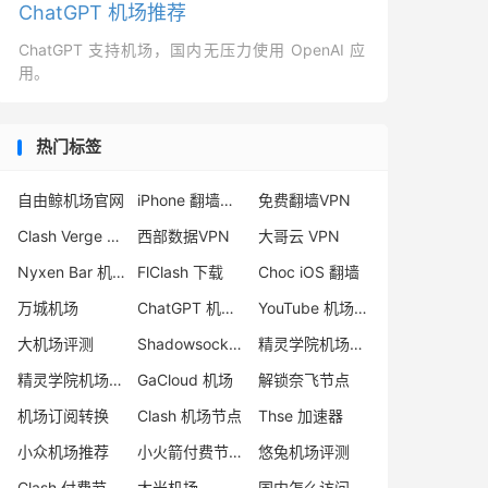
ChatGPT 机场推荐
ChatGPT 支持机场，国内无压力使用 OpenAI 应
用。
热门标签
自由鲸机场官网
iPhone 翻墙代理软件
免费翻墙VPN
Clash Verge 订阅
西部数据VPN
大哥云 VPN
Nyxen Bar 机场评测
FlClash 下载
Choc iOS 翻墙
万城机场
ChatGPT 机场节点
YouTube 机场推荐
大机场评测
Shadowsocks-2022 搭建
精灵学院机场怎么样
精灵学院机场评测
GaCloud 机场
解锁奈飞节点
机场订阅转换
Clash 机场节点
Thse 加速器
小众机场推荐
小火箭付费节点购买
悠兔机场评测
Clash 付费节点购买
大米机场
国内怎么访问Google