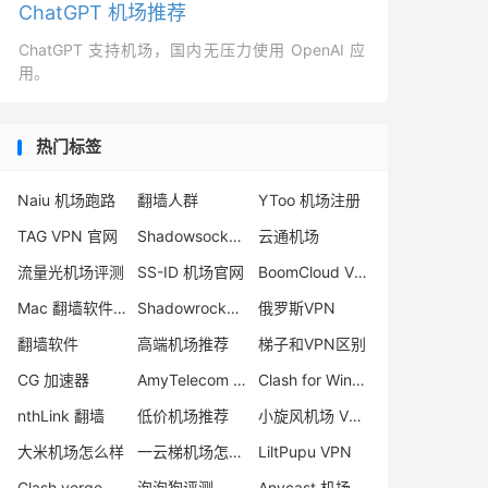
ChatGPT 机场推荐
ChatGPT 支持机场，国内无压力使用 OpenAI 应
用。
热门标签
Naiu 机场跑路
翻墙人群
YToo 机场注册
TAG VPN 官网
Shadowsocks Trojan 区别
云通机场
流量光机场评测
SS-ID 机场官网
BoomCloud VPN
Mac 翻墙软件下载
Shadowrocket 订阅
俄罗斯VPN
翻墙软件
高端机场推荐
梯子和VPN区别
CG 加速器
AmyTelecom 评测
Clash for Windows 官网
nthLink 翻墙
低价机场推荐
小旋风机场 VPN
大米机场怎么样
一云梯机场怎么样
LiltPupu VPN
Clash verge 节点
泡泡狗评测
Anycast 机场