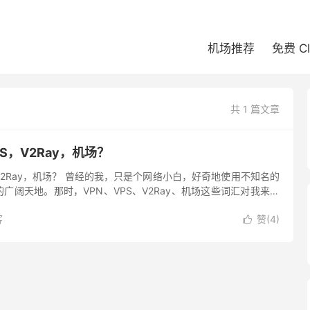
机场推荐
免费 C
共 1 篇文章
S，V2Ray，机场？
，V2Ray，机场？ 曾经的我，只是个网络小白，好奇地使用不知名的
广阔天地。那时，VPN、VPS、V2Ray、机场这些词汇对我来说
，而且我总是把它们混淆。但随着对自由探索的渴望，我...
客
赞(
4
)
