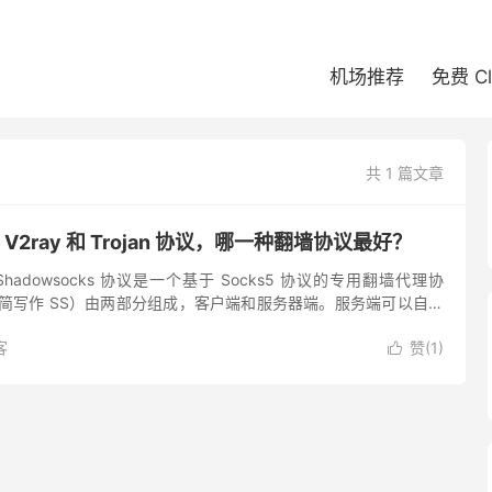
机场推荐
免费 C
共 1 篇文章
s、V2ray 和 Trojan 协议，哪一种翻墙协议最好？
议 Shadowsocks 协议是一个基于 Socks5 协议的专用翻墙代理协
ks（简写作 SS）由两部分组成，客户端和服务器端。服务端可以自己
购买专业的 SS 节点。提...
客
赞(
1
)
