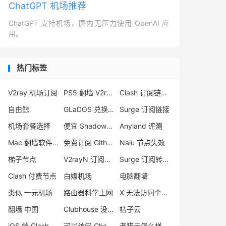
ChatGPT 机场推荐
ChatGPT 支持机场，国内无压力使用 OpenAI 应
用。
热门标签
V2ray 机场订阅
PS5 翻墙 V2ray
Clash 订阅链接 免费
自由鲸
GLaDOS 兑换码
Surge 订阅链接
机场套餐选择
便宜 Shadowsocks 购买
Anyland 评测
Mac 翻墙软件下载
免费订阅 Github
Naiu 节点失效
梯子节点
V2rayN 订阅转 sing-box
Surge 订阅转 sing-box
Clash 付费节点
白嫖机场
电脑翻墙
类似 一元机场
路由器科学上网
X 无法访问个人主页
翻墙 中国
Clubhouse 没声音
桔子云
iOS 端 Clash
可以访问 ChatGPT 的机场
老猫云怎么样