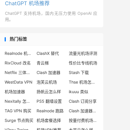
ChatGPT 机场推荐
ChatGPT 支持机场，国内无压力使用 OpenAI 应
用。
热门标签
Realnode 机场怎么用
ClashX 替代
流量光机场评测
RixCloud 改名
青云梯
性价比专线机场
Netflix 三体在线看
Clash 加速器
Stash 下载
WestData VPN
泡芙云机场
Thse 机场怎么样
机场加速器
扬帆云怎么样
ikuuu 类似
Nexitally 怎么样
PS5 翻墙设置
Clash 订阅分享
TAG VPN 购买
Realnode 跑路
Clash 加速器下载
Surge 节点购买
机场套餐选择
按量付费机场便宜
V2ray Trojan 区别
机场VPN推荐
大哥云怎么样