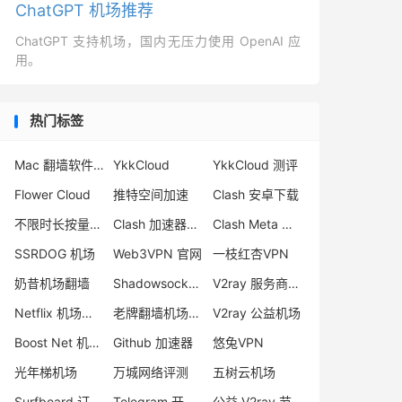
ChatGPT 机场推荐
ChatGPT 支持机场，国内无压力使用 OpenAI 应
用。
热门标签
Mac 翻墙软件下载
YkkCloud
YkkCloud 测评
Flower Cloud
推特空间加速
Clash 安卓下载
不限时长按量付费机场
Clash 加速器下载
Clash Meta 订阅转换
SSRDOG 机场
Web3VPN 官网
一枝红杏VPN
奶昔机场翻墙
Shadowsocks-2022 协议
V2ray 服务商推荐
Netflix 机场推荐
老牌翻墙机场推荐
V2ray 公益机场
Boost Net 机场怎么样
Github 加速器
悠兔VPN
光年梯机场
万城网络评测
五树云机场
Surfboard 订阅转 sing-box
Telegram 开车群
公益 V2ray 节点