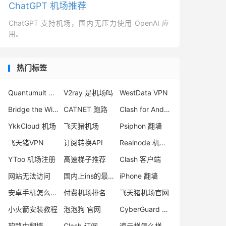
ChatGPT 机场推荐
ChatGPT 支持机场，国内无压力使用 OpenAI 应
用。
热门标签
Quantumult X 和 Shadowrocket 哪个好
V2ray 是机场吗
WestData VPN
Bridge the Wise 官网
CATNET 跑路
Clash for Android 2.5.12
YkkCloud 机场
飞天猪机场
Psiphon 翻墙
飞天猪VPN
订阅转换API
Realnode 机场怎么样
YToo 机场注册
高速梯子推荐
Clash 客户端
网站无法访问
国内上ins的最新方法
iPhone 翻墙
安卓手机怎么翻墙
付费机场排名
飞天猪机场官网
小火箭安装教程
泡泡狗 官网
CyberGuard 机场怎么样
软路由翻墙
Clash 订阅
速云梯怎么样