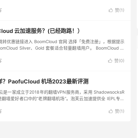
」，然后分别输入昵称、邮箱、密码和验证码，记得勾选「我同...
客
赞(
1
)

Cloud 云加速服务？(已经跑路！）
转优惠链接进入 BoomCloud 官网 选择「免费注册」，根据提示
Cloud Silver、Gold 套餐适合轻量翻墙用户。 BoomCloud 套
购」，跳转至结账页面...
客
赞(
0
)

PaofuCloud 机场2023最新评测
是一家成立于2018年的翻墙VPN服务商，采用 ShadowsocksR
翻墙爱好者口中的“老牌翻墙机场”。泡芙云加速提供全 IEPL专线
套餐。高级套餐支持月付，最便宜套餐仅需 ￥...
客
赞(
1
)
