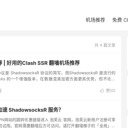
机场推荐
免费 C
共 4 篇文章
| 好用的Clash SSR 翻墙机场推荐
协议是 ShadowsocksR 协议的简写，而ShadowsocksR 是流行的
wsocks 的一个增强版本，在数据混淆加密方面更具优势，但不论是
adows...
客
赞(
0
)

 ShadowsocksR 服务？
2VPN网站的跳转优惠链接进入 泡芙云 官网，泡芙云新用户注册可享
开启试用。官网需要翻墙后方可访问，请打开翻墙梯子的「全局」模