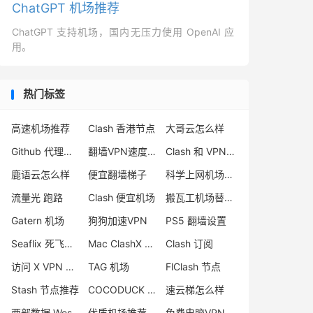
ChatGPT 机场推荐
ChatGPT 支持机场，国内无压力使用 OpenAI 应
用。
热门标签
高速机场推荐
Clash 香港节点
大哥云怎么样
Github 代理网站
翻墙VPN速度测试
Clash 和 VPN 区别
鹿语云怎么样
便宜翻墙梯子
科学上网机场推荐
流量光 跑路
Clash 便宜机场
搬瓦工机场替代品
Gatern 机场
狗狗加速VPN
PS5 翻墙设置
Seaflix 死飞机场
Mac ClashX 怎么用
Clash 订阅
访问 X VPN 推荐
TAG 机场
FlClash 节点
Stash 节点推荐
COCODUCK 小黄鸭
速云梯怎么样
西部数据 WestData
优质机场推荐
免费电脑VPN