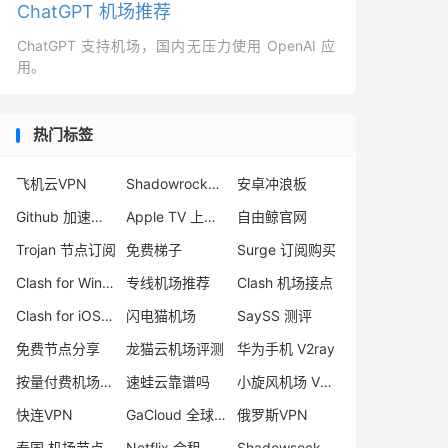
ChatGPT 机场推荐
ChatGPT 支持机场，国内无压力使用 OpenAI 应
用。
热门标签
飞机云VPN
Shadowrocket 和 Stash 哪个好
安卓冲浪板
Github 加速下载
Apple TV 上安装 Stash
自由鲸官网
Trojan 节点订阅
免费梯子
Surge 订阅购买
Clash for Windows 停止更新
专线机场推荐
Clash 机场接点
Clash for iOS 下载
闪电猫机场
SaySS 测评
免费节点分享
龙猫云机场评测
华为手机 V2ray
按量付费机场推荐
速蛙云靠谱吗
小旋风机场 VPN
快连VPN
GaCloud 全球加速
俄罗斯VPN
泰国 机场节点
Netflix 合租
Shadowsocks-2022 搭建