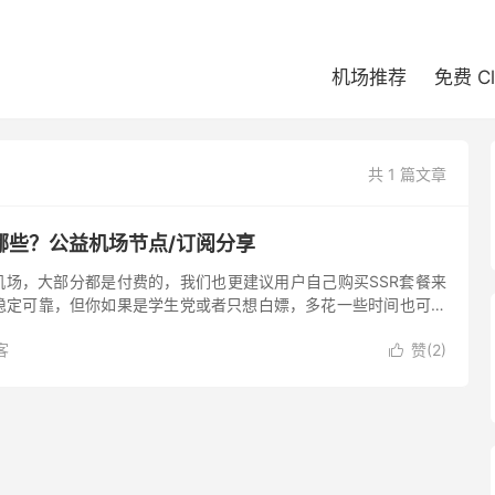
机场推荐
免费 C
共 1 篇文章
哪些？公益机场节点/订阅分享
机场，大部分都是付费的，我们也更建议用户自己购买SSR套餐来
稳定可靠，但你如果是学生党或者只想白嫖，多花一些时间也可以
节点和订阅。白嫖SSR节点并不可耻，但需要提前说明的是，免费
客
赞(
2
)
