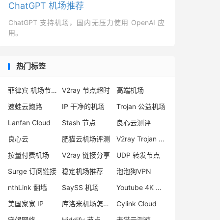
ChatGPT 机场推荐
ChatGPT 支持机场，国内无压力使用 OpenAI 应
用。
热门标签
菲律宾 机场节点
V2ray 节点超时
高端机场
速蛙云跑路
IP 干净的机场
Trojan 公益机场
Lanfan Cloud
Stash 节点
良心云测评
良心云
肥猫云机场评测
V2ray Trojan 区别
按量付费机场
V2ray 链接分享
UDP 转发节点
Surge 订阅链接
稳定机场推荐
泡泡狗VPN
nthLink 翻墙
SaySS 机场
Youtube 4K 机场
美国家宽 IP
库洛米机场怎么样
Cylink Cloud
守候网络
Hiddify 节点
老猫云测速