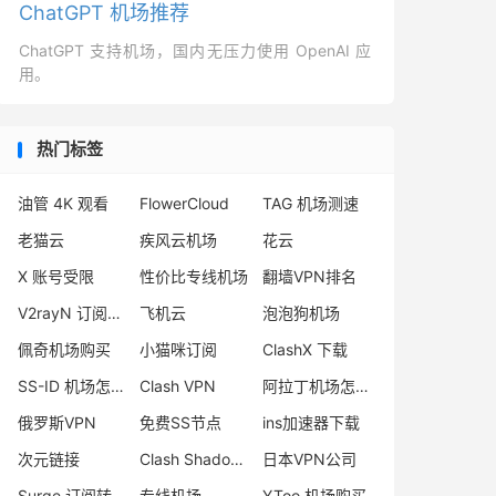
ChatGPT 机场推荐
ChatGPT 支持机场，国内无压力使用 OpenAI 应
用。
热门标签
油管 4K 观看
FlowerCloud
TAG 机场测速
老猫云
疾风云机场
花云
X 账号受限
性价比专线机场
翻墙VPN排名
V2rayN 订阅转 sing-box
飞机云
泡泡狗机场
佩奇机场购买
小猫咪订阅
ClashX 下载
SS-ID 机场怎么样
Clash VPN
阿拉丁机场怎么样
俄罗斯VPN
免费SS节点
ins加速器下载
次元链接
Clash Shadowsocks 订阅
日本VPN公司
Surge 订阅转 sing-box
专线机场
YToo 机场购买