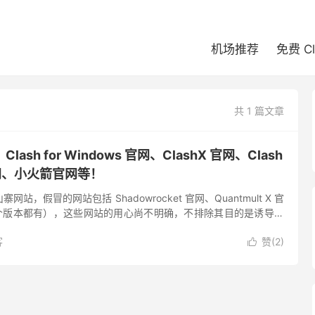
机场推荐
免费 C
共 1 篇文章
sh for Windows 官网、ClashX 官网、Clash
d 官网、小火箭官网等！
站，假冒的网站包括 Shadowrocket 官网、Quantmult X 官
（多个版本都有），这些网站的用心尚不明确，不排除其目的是诱导用
有下载科学上网软件的需求，请勿从这些...
客
赞(
2
)
