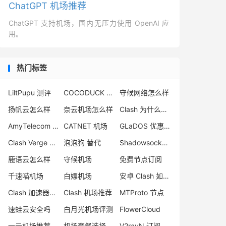
ChatGPT 机场推荐
ChatGPT 支持机场，国内无压力使用 OpenAI 应
用。
热门标签
LiltPupu 测评
COCODUCK 小黄鸭
守候网络怎么样
扬帆云怎么样
奈云机场怎么样
Clash 为什么删库
AmyTelecom VPN
CATNET 机场
GLaDOS 优惠码
Clash Verge Mac 下载
泡泡狗 替代
Shadowsocks 节点
鹿语云怎么样
守候机场
免费节点订阅
千速喵机场
白嫖机场
安卓 Clash 如何使用
Clash 加速器下载
Clash 机场推荐
MTProto 节点
速蛙云安全吗
白月光机场评测
FlowerCloud
一元机场推荐
机场套餐选择
V2rayN 订阅转 sing-box