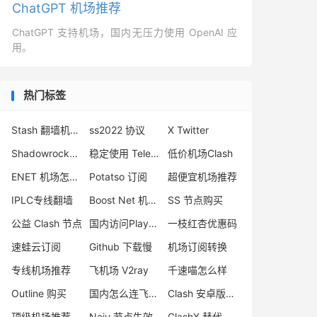
ChatGPT 机场推荐
ChatGPT 支持机场，国内无压力使用 OpenAI 应
用。
热门标签
Stash 翻墙机场推荐
ss2022 协议
X Twitter
Shadowrocket 地址
稳定使用 Telegram 方法
低价机场Clash
ENET 机场怎么样
Potatso 订阅
超便宜机场推荐
IPLC专线翻墙
Boost Net 机场怎么样
SS 节点购买
公益 Clash 节点
国内访问Play商店
一枝红杏优惠码
速蛙云订阅
Github 下载慢
机场订阅转换
专线机场推荐
飞机场 V2ray
千速喵怎么样
Outline 购买
国内怎么连飞机软件
Clash 安卓版下载
顶级机场推荐
Naiu 节点失效
ClashX 替代