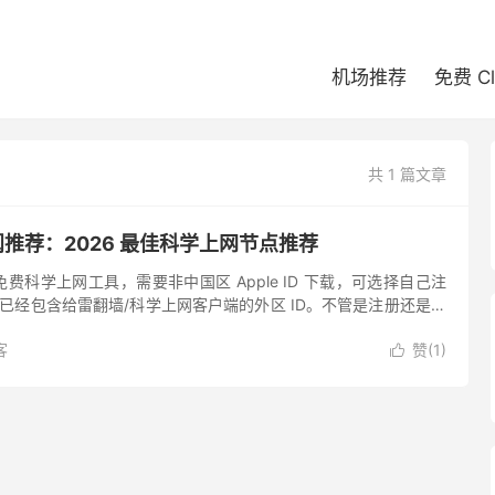
机场推荐
免费 C
共 1 篇文章
订阅推荐：2026 最佳科学上网节点推荐
S 上的免费科学上网工具，需要非中国区 Apple ID 下载，可选择自己注
购买已经包含给雷翻墙/科学上网客户端的外区 ID。不管是注册还是买
 为主。 美区 A...
客
赞(
1
)
