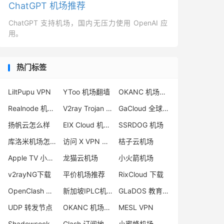
ChatGPT 机场推荐
ChatGPT 支持机场，国内无压力使用 OpenAI 应
用。
热门标签
LiltPupu VPN
YToo 机场翻墙
OKANC 机场怎么样
Realnode 机场怎么用
V2ray Trojan 区别
GaCloud 全球加速
扬帆云怎么样
EIX Cloud 机场评测
SSRDOG 机场
库洛米机场怎么样
访问 X VPN 推荐
桔子云机场
Apple TV 小火箭
龙猫云机场
小火箭机场
v2rayNG下载
平价机场推荐
RixCloud 下载
OpenClash 机场
新加坡IPLC机场
GLaDOS 教育优惠
UDP 转发节点
OKANC 机场评测
MESL VPN
Shadowsocks Trojan 区别
Clash 订阅地址 Github
小蜜蜂机场