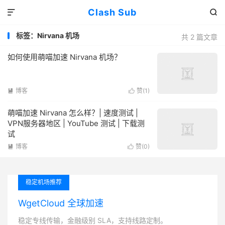
Clash Sub


标签：Nirvana 机场
共 2 篇文章
如何使用萌喵加速 Nirvana 机场？
博客
赞(
1
)


萌喵加速 Nirvana 怎么样？| 速度测试 |
VPN服务器地区 | YouTube 测试 | 下载测
试
博客
赞(
0
)


稳定机场推荐
WgetCloud 全球加速
稳定专线传输，金融级别 SLA，支持线路定制。