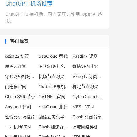
ChatGPT 机场推荐
ChatGPT 支持机场，国内无压力使用 OpenAI 应
用。
热门标签
ss2022 协议
baaCloud 替代
Fastlink 评测
鹿语云评测
IPLC机场排名
翻墙VPN排名
守候网络机场评测
机场节点购买
V2rayN 订阅转 sing-box
闪电猫官网
Nutbit 坚果机场评测
稳定节点购买
Clash SSR 节点
CATNET 官网
CyberGuard 机场
Anyland 评测
YkkCloud 测评
MESL VPN
性价比机场推荐
鹿语云怎么样
Clash 订阅分享
一元机场VPN
Clash 加速器官网
万城网络评测
唯云专线机场
Clash for Windows 替代
IEPL机场