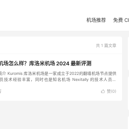
机场推荐
免费 C
共 1 篇文章
洛米机场怎么样？库洛米机场 2024 最新评测
场简介 Kuromis 库洛米机场是一家成立于2022的翻墙机场节点提供
发人员技术经验丰富，同时也是知名机场 Nexitally 的技术人员。
提供稳定可靠的 Shado...
客
赞(
0
)
