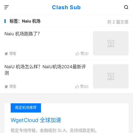
Clash Sub


标签：Naiu 机场
共 2 篇文章
Naiu 机场跑路了？
博客
赞(
2
)


NaiU 机场怎么样？NaiU机场2024最新评
测
博客
赞(
0
)


稳定机场推荐
WgetCloud 全球加速
稳定专线传输，金融级别 SLA，支持线路定制。