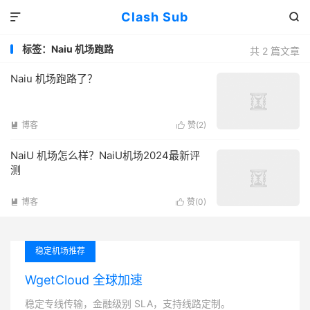
Clash Sub


标签：Naiu 机场跑路
共 2 篇文章
Naiu 机场跑路了？
博客
赞(
2
)


NaiU 机场怎么样？NaiU机场2024最新评
测
博客
赞(
0
)


稳定机场推荐
WgetCloud 全球加速
稳定专线传输，金融级别 SLA，支持线路定制。