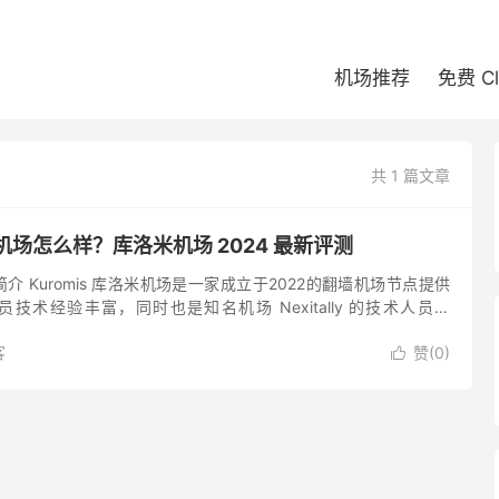
机场推荐
免费 C
共 1 篇文章
洛米机场怎么样？库洛米机场 2024 最新评测
场简介 Kuromis 库洛米机场是一家成立于2022的翻墙机场节点提供
发人员技术经验丰富，同时也是知名机场 Nexitally 的技术人员。
提供稳定可靠的 Shado...
客
赞(
0
)
