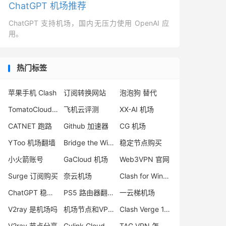
ChatGPT 机场推荐
ChatGPT 支持机场，国内无压力使用 OpenAI 应
用。
热门标签
苹果手机 Clash
订阅转换网站
泡泡狗 替代
TomatoCloud 机场
飞机云评测
XX-AI 机场
CATNET 跑路
Github 加速器
CG 机场
YToo 机场翻墙
Bridge the Wise 机场怎么样
稳定节点购买
小火箭账号
GaCloud 机场
Web3VPN 官网
Surge 订阅购买
奈云机场
Clash for Windows
ChatGPT 稳定机场
PS5 路由器翻墙
一云梯机场
V2ray 是机场吗
机场节点和VPN区别
Clash Verge 1.4.5
V2ray 节点分享
Cylink Cloud
TAG VPN 怎么用