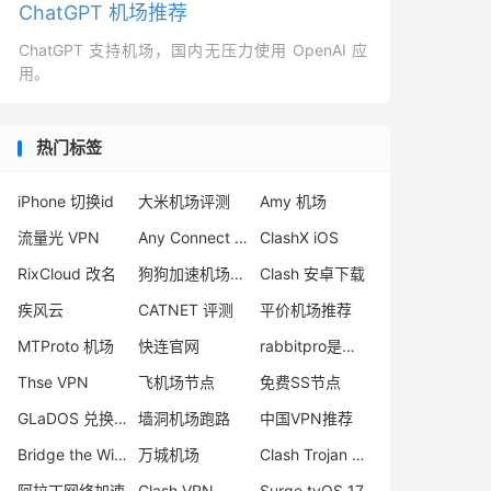
ChatGPT 机场推荐
ChatGPT 支持机场，国内无压力使用 OpenAI 应
用。
热门标签
iPhone 切换id
大米机场评测
Amy 机场
流量光 VPN
Any Connect VPN 翻墙
ClashX iOS
RixCloud 改名
狗狗加速机场怎么样
Clash 安卓下载
疾风云
CATNET 评测
平价机场推荐
MTProto 机场
快连官网
rabbitpro是什么
Thse VPN
飞机场节点
免费SS节点
GLaDOS 兑换码
墙洞机场跑路
中国VPN推荐
Bridge the Wise 官网
万城机场
Clash Trojan 订阅
阿拉丁网络加速
Clash VPN
Surge tvOS 17