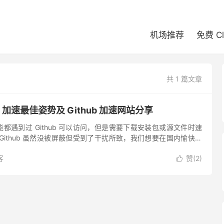
机场推荐
免费 C
共 1 篇文章
b 加速最佳姿势及 Github 加速网站分享
都遇到过 Github 可以访问，但是需要下载安装包或源文件时速
Github 虽然没被屏蔽但受到了干扰所致，我们想要在国内愉快地
方案有用到机场节点进行加速，或者是用Github...
客
赞(
2
)
