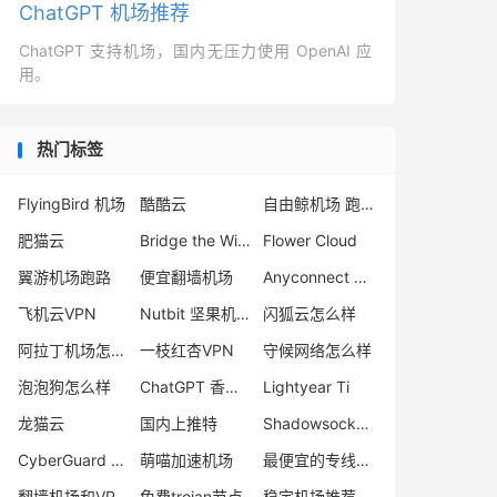
ChatGPT 机场推荐
ChatGPT 支持机场，国内无压力使用 OpenAI 应
用。
热门标签
FlyingBird 机场
酷酷云
自由鲸机场 跑路
肥猫云
Bridge the Wise 机场怎么样
Flower Cloud
翼游机场跑路
便宜翻墙机场
Anyconnect VPN 翻墙
飞机云VPN
Nutbit 坚果机场怎么样
闪狐云怎么样
阿拉丁机场怎么样
一枝红杏VPN
守候网络怎么样
泡泡狗怎么样
ChatGPT 香港节点
Lightyear Ti
龙猫云
国内上推特
Shadowsocks 机场推荐
CyberGuard 机场怎么样
萌喵加速机场
最便宜的专线机场
翻墙机场和VPN区别
免费trojan节点
稳定机场推荐