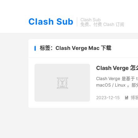
Clash Sub
Clash Sub
免费、付费 Clash 订阅
标签：Clash Verge Mac 下载
Clash Verge 
Clash Verge 是基
macOS / Linux 
Cla...
2023-12-15
博
