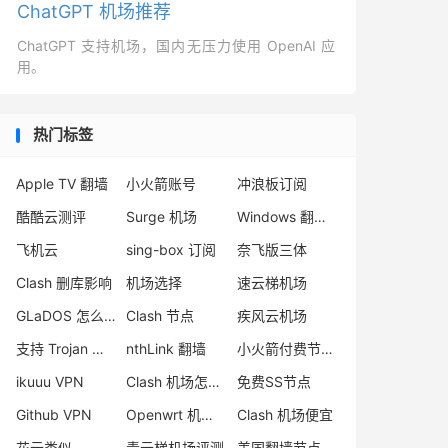
ChatGPT 机场推荐
ChatGPT 支持机场，国内无压力使用 OpenAI 应
用。
热门标签
Apple TV 翻墙
小火箭账号
冲浪板订阅
酷酷云测评
Surge 机场
Windows 翻墙软件下载
飞机云
sing-box 订阅
奈飞版三体
Clash 删库影响
机场选择
速云梯机场
GLaDOS 怎么样
Clash 节点
疾风云机场
支持 Trojan 的机场推荐
nthLink 翻墙
小火箭付费节点购买
ikuuu VPN
Clash 机场怎么用
免费SS节点
Github VPN
Openwrt 机场推荐
Clash 机场便宜
花云类似
青云梯机场评测
美国翻墙节点