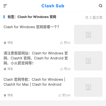
Clash Sub


标签：Clash for Windows 官网
共 3 篇文章
Clash for Windows 官网是哪一个？
博客
赞(
0
)


请注意假冒网站：Clash for Windows 官
网、ClashX 官网、Clash for Android 官
网、小火箭官网等！
博客
赞(
2
)


Clash 官网导航：Clash for Windows |
ClashX for Mac | Clash for Android
博客
赞(
24
)

