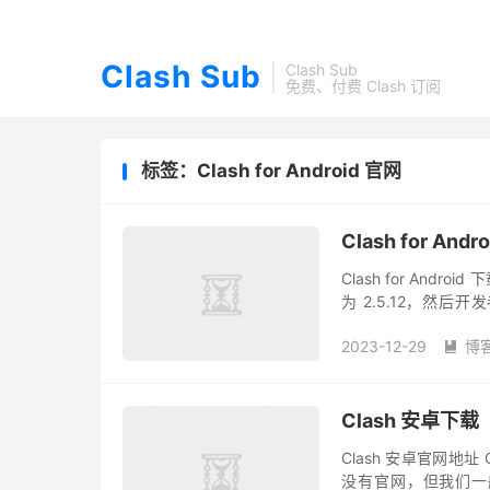
Clash Sub
Clash Sub
免费、付费 Clash 订阅
标签：Clash for Android 官网
Clash for An
Clash for Andro
为 2.5.12，然后开发者
3.0...
2023-12-29
博

Clash 安卓下载
Clash 安卓官网地址
没有官网，但我们一般常