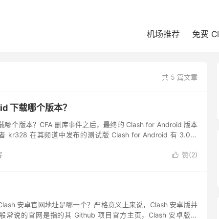
机场推荐
免费 C
共 5 篇文章
droid 下载哪个版本？
id 下载哪个版本？CFA 删库事件之后，最终的 Clash for Android 版本
 kr328 在其频道中发布的测试版 Clash for Android 有 3.0、
客
赞(
2
)

 Clash 安卓官网地址是哪一个？严格意义上来说，Clash 安卓版并
说的官网是指的其 Github 项目官方主页，Clash 安卓版即