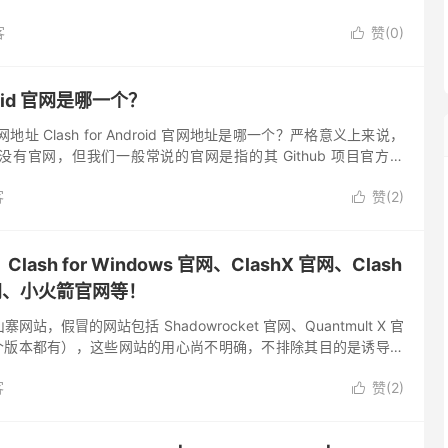
 软件开发者为 kr...
客
赞(
0
)

droid 官网是哪一个？
oid 官网地址 Clash for Android 官网地址是哪一个？严格意义上来说，
droid 并没有官网，但我们一般常说的官网是指的其 Github 项目官方主
客
赞(
2
)

sh for Windows 官网、ClashX 官网、Clash
d 官网、小火箭官网等！
站，假冒的网站包括 Shadowrocket 官网、Quantmult X 官
（多个版本都有），这些网站的用心尚不明确，不排除其目的是诱导用
有下载科学上网软件的需求，请勿从这些...
客
赞(
2
)
