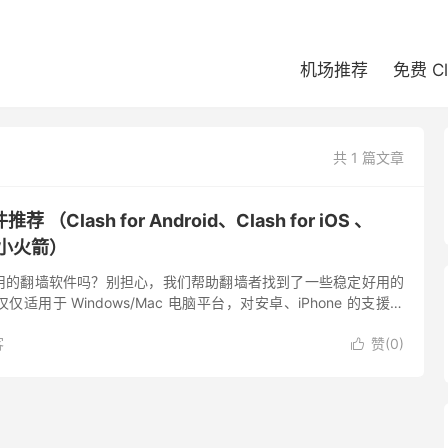
机场推荐
免费 C
共 1 篇文章
Clash for Android、Clash for iOS 、
t 小火箭）
用的翻墙软件吗？别担心，我们帮助翻墙者找到了一些稳定好用的
适用于 Windows/Mac 电脑平台，对安卓、iPhone 的支援程
么推荐在手机上使用这些翻墙软件？我们这里推荐的翻...
客
赞(
0
)
