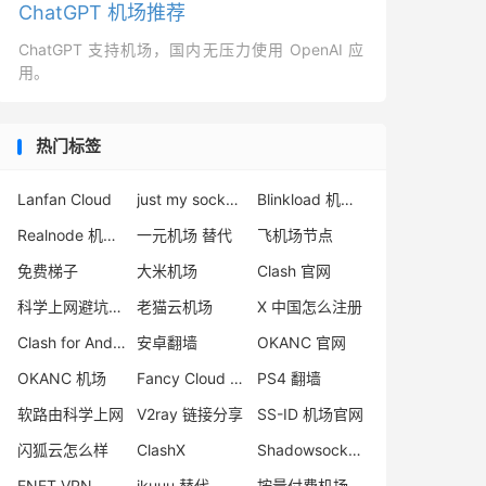
ChatGPT 机场推荐
ChatGPT 支持机场，国内无压力使用 OpenAI 应
用。
热门标签
Lanfan Cloud
just my socks被封
Blinkload 机场跑路
Realnode 机场怎么样
一元机场 替代
飞机场节点
免费梯子
大米机场
Clash 官网
科学上网避坑指南
老猫云机场
X 中国怎么注册
Clash for Android 2.9.0
安卓翻墙
OKANC 官网
OKANC 机场
Fancy Cloud 机场
PS4 翻墙
软路由科学上网
V2ray 链接分享
SS-ID 机场官网
闪狐云怎么样
ClashX
Shadowsocks 机场排名
ENET VPN
ikuuu 替代
按量付费机场推荐