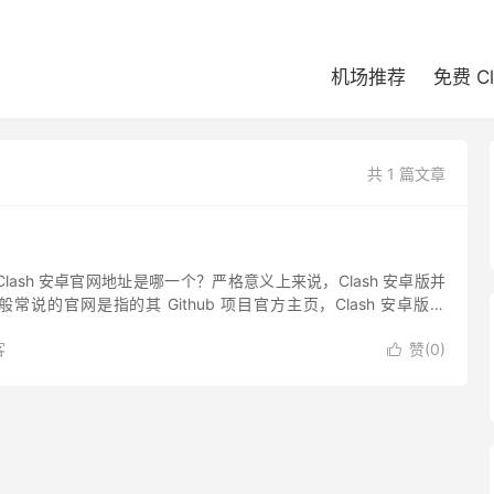
机场推荐
免费 C
共 1 篇文章
 Clash 安卓官网地址是哪一个？严格意义上来说，Clash 安卓版并
说的官网是指的其 Github 项目官方主页，Clash 安卓版即
 软件开发者为 kr...
客
赞(
0
)
