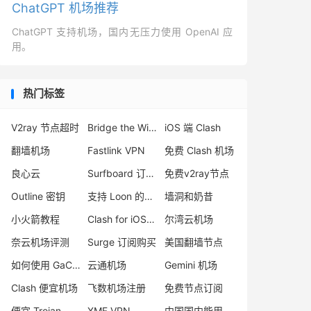
ChatGPT 机场推荐
ChatGPT 支持机场，国内无压力使用 OpenAI 应
用。
热门标签
V2ray 节点超时
Bridge the Wise 机场
iOS 端 Clash
翻墙机场
Fastlink VPN
免费 Clash 机场
良心云
Surfboard 订阅分享
免费v2ray节点
Outline 密钥
支持 Loon 的机场
墙洞和奶昔
小火箭教程
Clash for iOS 下载
尔湾云机场
奈云机场评测
Surge 订阅购买
美国翻墙节点
如何使用 GaCloud 全球加速
云通机场
Gemini 机场
Clash 便宜机场
飞数机场注册
免费节点订阅
便宜 Trojan 购买
XMF VPN
中国国内能用的翻墙VPN推荐