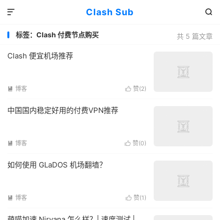
Clash Sub


标签：Clash 付费节点购买
共 5 篇文章
Clash 便宜机场推荐
博客
赞(
2
)


中国国内稳定好用的付费VPN推荐
博客
赞(
0
)


如何使用 GLaDOS 机场翻墙？
博客
赞(
1
)


萌喵加速 Nirvana 怎么样？| 速度测试 |